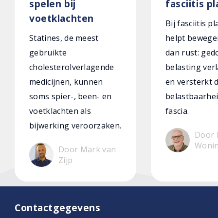
spelen bij
fasciitis p
voetklachten
Bij fasciitis p
Statines, de meest
helpt bewege
gebruikte
dan rust: ged
cholesterolverlagende
belasting verl
medicijnen, kunnen
en versterkt 
soms spier-, been- en
belastbaarhei
voetklachten als
fascia.
bijwerking veroorzaken.
Door 
Woni
Door Mark van
Zijp
Contactgegevens