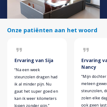
Onze patiënten aan het woord
format_quote
format_quote
Ervaring van Sija
Ervaring v
Nancy
“Na een week
"Mijn dochter
steunzolen dragen had
meteen gewe
ik al minder pijn. Nu
steunzolen, d
gaat het super goed en
zolen elke da
kan ik weer kilometers
ook geen las
lopen zonder pijn.”